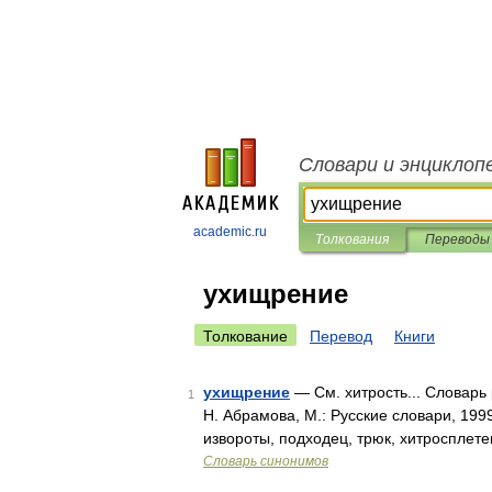
Словари и энциклоп
academic.ru
Толкования
Переводы
ухищрение
Толкование
Перевод
Книги
ухищрение
— См. хитрость... Словарь
1
Н. Абрамова, М.: Русские словари, 199
извороты, подходец, трюк, хитросплет
Словарь синонимов