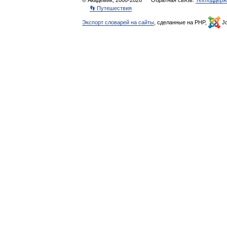
© Академик, 2000-2026
Обратная связь:
Техподдерж
👣 Путешествия
Экспорт словарей на сайты
, сделанные на PHP,
Jo