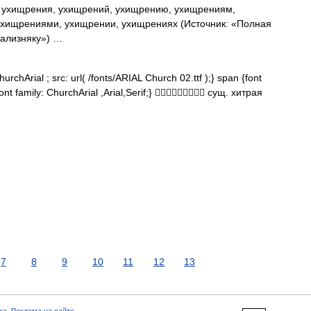
 ухищрения, ухищрений, ухищрению, ухищрениям,
ухищрениями, ухищрении, ухищрениях (Источник: «Полная
Зализняку») …
rchArial ; src: url( /fonts/ARIAL Church 02.ttf );} span {font
font family: ChurchArial ,Arial,Serif;}  сущ. хитрая
7
8
9
10
11
12
13