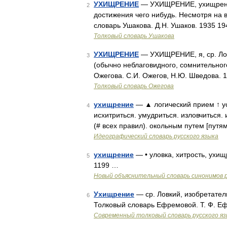
УХИЩРЕНИЕ
— УХИЩРЕНИЕ, ухищрения,
2
достижения чего нибудь. Несмотря на 
словарь Ушакова. Д.Н. Ушаков. 1935 1
Толковый словарь Ушакова
УХИЩРЕНИЕ
— УХИЩРЕНИЕ, я, ср. Лов
3
(обычно неблаговидного, сомнительног
Ожегова. С.И. Ожегов, Н.Ю. Шведова. 
Толковый словарь Ожегова
ухищрение
— ▲ логический прием ↑ у
4
исхитриться. умудриться. изловчиться.
(# всех правил). окольным путем [путя
Идеографический словарь русского языка
ухищрение
— • уловка, хитрость, ухищ
5
1199 …
Новый объяснительный словарь синонимов р
Ухищрение
— ср. Ловкий, изобретател
6
Толковый словарь Ефремовой. Т. Ф. Е
Современный толковый словарь русского я