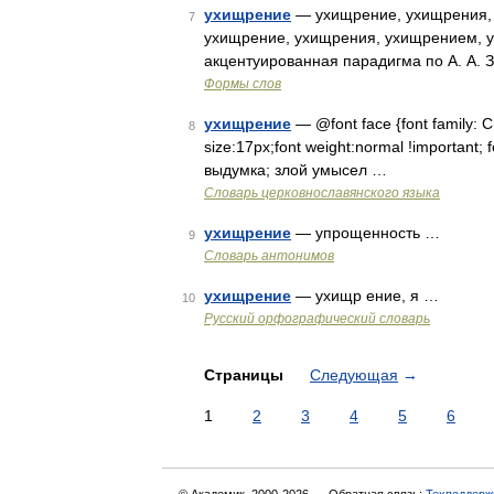
ухищрение
— ухищрение, ухищрения,
7
ухищрение, ухищрения, ухищрением, 
акцентуированная парадигма по А. А. 
Формы слов
ухищрение
— @font face {font family: Chu
8
size:17px;font weight:normal !important; 
выдумка; злой умысел …
Словарь церковнославянского языка
ухищрение
— упрощенность …
9
Словарь антонимов
ухищрение
— ухищр ение, я …
10
Русский орфографический словарь
Страницы
Следующая
→
1
2
3
4
5
6