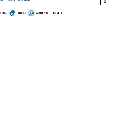
ка
,
Реклама на сайте
18+
omla,
Drupal,
WordPress, MODx.