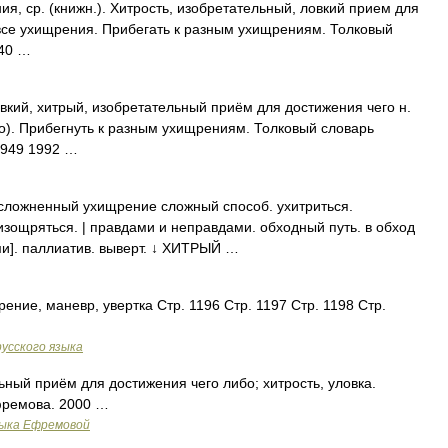
 ср. (книжн.). Хитрость, изобретательный, ловкий прием для
все ухищрения. Прибегать к разным ухищрениям. Толковый
940 …
кий, хитрый, изобретательный приём для достижения чего н.
о). Прибегнуть к разным ухищрениям. Толковый словарь
1949 1992 …
сложненный ухищрение сложный способ. ухитриться.
 изощряться. | правдами и неправдами. обходный путь. в обход
ми]. паллиатив. выверт. ↓ ХИТРЫЙ …
рение, маневр, увертка Стр. 1196 Стр. 1197 Стр. 1198 Стр.
усского языка
ьный приём для достижения чего либо; хитрость, уловка.
фремова. 2000 …
зыка Ефремовой