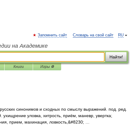
Запомнить сайт
Словарь на свой сайт
RU
едии на Академике
Найти!
Книги
Игры ⚽
 русских синонимов и сходных по смыслу выражений. под. ред.
9. ухищрение уловка, хитрость, приём, маневр, увертка;
ения, прием, махинация, ловкость,&#8230; …